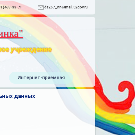
31)468-33-71
ds267_nn@mail.52gov.ru
инка"
ное учреждение
Интернет-приёмная
льных данных