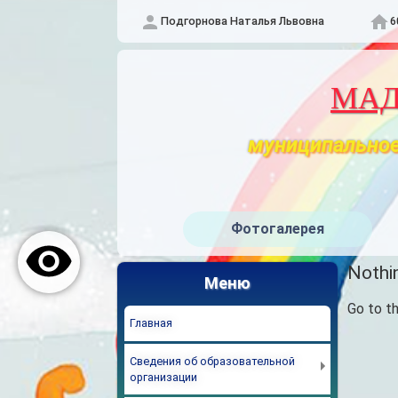
Подгорнова Наталья Львовна
6
МАДО
муниципальное
Фотогалерея
Nothin
Меню
Go to t
Главная
Сведения об образовательной
организации