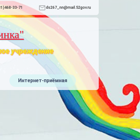
31)468-33-71
ds267_nn@mail.52gov.ru
инка"
ное учреждение
Интернет-приёмная